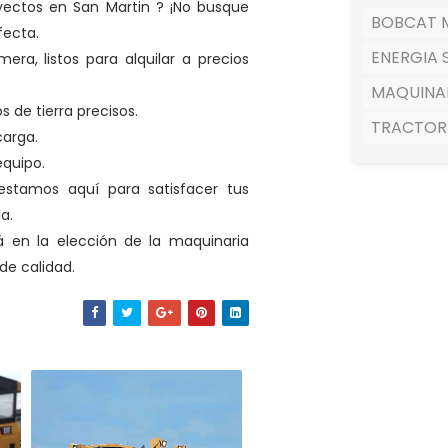
yectos en San Martin ?
¡No busque
BOBCAT M
fecta.
ENERGIA 
a, listos para alquilar a precios
MAQUINA
 de tierra precisos.
TRACTOR
carga.
equipo.
stamos aquí para satisfacer tus
da.
á en la elección de la maquinaria
de calidad.